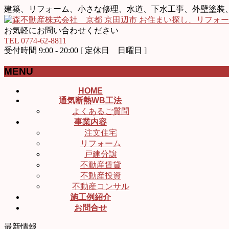
建築、リフォーム、小さな修理、水道、下水工事、外壁塗装
お気軽にお問い合わせください
TEL 0774-62-8811
受付時間 9:00 - 20:00 [ 定休日 日曜日 ]
MENU
メ
HOME
通気断熱WB工法
ニ
よくあるご質問
ュ
事業内容
ー
注文住宅
を
リフォーム
飛
戸建分譲
ば
不動産賃貸
す
不動産投資
不動産コンサル
施工例紹介
お問合せ
最新情報