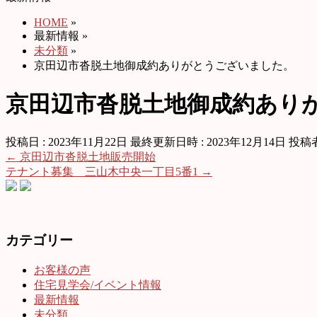
HOME
»
最新情報
»
未分類
»
京田辺市沓脱土地御成約ありがとうございました。
京田辺市沓脱土地御成約あり
投稿日 : 2023年11月22日
最終更新日時 : 2023年12月14日
投稿者
←
京田辺市沓脱土地販売開始
テナント募集 三山木中央一丁目5番1
→
カテゴリー
お客様の声
住宅見学会/イベント情報
最新情報
未分類