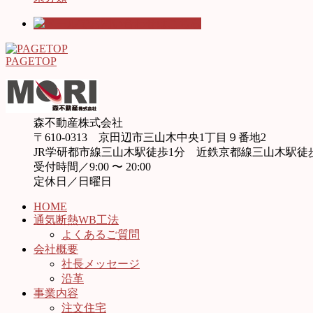
PAGETOP
森不動産株式会社
〒610-0313 京田辺市三山木中央1丁目９番地2
JR学研都市線三山木駅徒歩1分 近鉄京都線三山木駅徒
受付時間／9:00 〜 20:00
定休日／日曜日
HOME
通気断熱WB工法
よくあるご質問
会社概要
社長メッセージ
沿革
事業内容
注文住宅