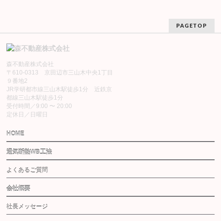
PAGETOP
森不動産株式会社
〒610-0313 京田辺市三山木中央1丁目
９番地2
JR学研都市線三山木駅徒歩1分 近鉄京
都線三山木駅徒歩1分
受付時間／9:00 〜 20:00
定休日／日曜日
HOME
通気断熱WB工法
よくあるご質問
会社概要
社長メッセージ