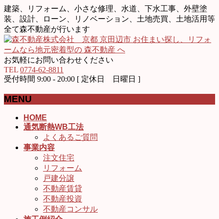
建築、リフォーム、小さな修理、水道、下水工事、外壁塗
装、設計、ローン、リノベーション、土地売買、土地活用等
全て森不動産が行います
お気軽にお問い合わせください
TEL
0774-62-8811
受付時間 9:00 - 20:00 [ 定休日 日曜日 ]
MENU
メ
HOME
通気断熱WB工法
ニ
よくあるご質問
ュ
事業内容
ー
注文住宅
を
リフォーム
飛
戸建分譲
ば
不動産賃貸
す
不動産投資
不動産コンサル