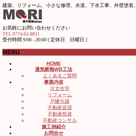
建築、リフォーム、小さな修理、水道、下水工事、外壁塗装
お気軽にお問い合わせください
TEL 0774-62-8811
受付時間 9:00 - 20:00 [ 定休日 日曜日 ]
MENU
メ
HOME
通気断熱WB工法
ニ
よくあるご質問
ュ
事業内容
ー
注文住宅
を
リフォーム
飛
戸建分譲
ば
不動産賃貸
す
不動産投資
不動産コンサル
施工例紹介
お問合せ