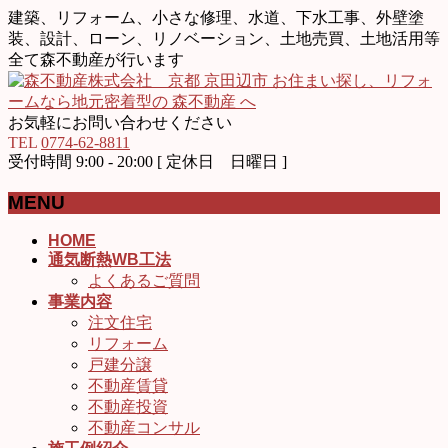
建築、リフォーム、小さな修理、水道、下水工事、外壁塗
装、設計、ローン、リノベーション、土地売買、土地活用等
全て森不動産が行います
お気軽にお問い合わせください
TEL
0774-62-8811
受付時間 9:00 - 20:00 [ 定休日 日曜日 ]
MENU
メ
HOME
通気断熱WB工法
ニ
よくあるご質問
ュ
事業内容
ー
注文住宅
を
リフォーム
飛
戸建分譲
ば
不動産賃貸
す
不動産投資
不動産コンサル