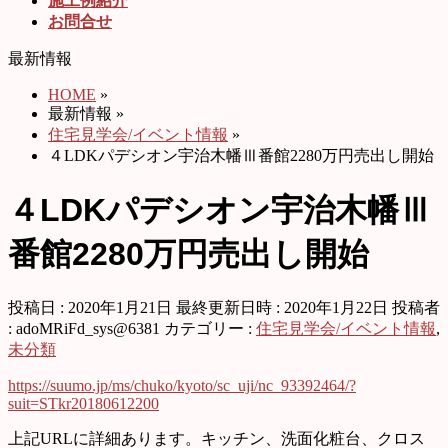
施工例紹介
お問合せ
最新情報
HOME
»
最新情報
»
住宅見学会/イベント情報
»
４LDKパデシオン宇治木幡Ⅲ番館2280万円売出し開始
４LDKパデシオン宇治木幡Ⅲ
番館2280万円売出し開始
投稿日 : 2020年1月21日
最終更新日時 : 2020年1月22日
投稿者
:
adoMRiFd_sys@6381
カテゴリー :
住宅見学会/イベント情報
,
未分類
https://suumo.jp/ms/chuko/kyoto/sc_uji/nc_93392464/?
suit=STkr20180612200
上記URLに詳細あります。キッチン、洗面化粧台、クロス