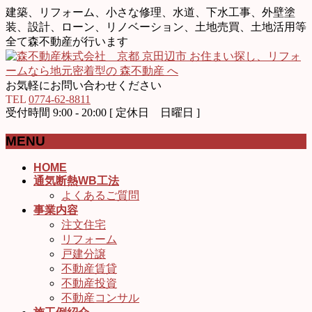
建築、リフォーム、小さな修理、水道、下水工事、外壁塗
装、設計、ローン、リノベーション、土地売買、土地活用等
全て森不動産が行います
お気軽にお問い合わせください
TEL
0774-62-8811
受付時間 9:00 - 20:00 [ 定休日 日曜日 ]
MENU
メ
HOME
通気断熱WB工法
ニ
よくあるご質問
ュ
事業内容
ー
注文住宅
を
リフォーム
飛
戸建分譲
ば
不動産賃貸
す
不動産投資
不動産コンサル