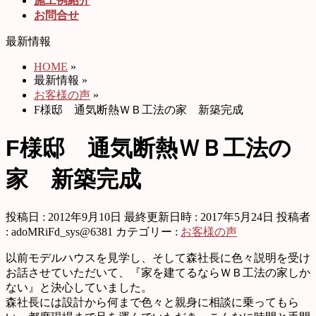
施工例紹介
お問合せ
最新情報
HOME
»
最新情報
»
お客様の声
»
F様邸 通気断熱ＷＢ工法の家 新築完成
F様邸 通気断熱ＷＢ工法の
家 新築完成
投稿日 : 2012年9月10日
最終更新日時 : 2017年5月24日
投稿者
:
adoMRiFd_sys@6381
カテゴリー :
お客様の声
以前モデルハウスを見学し、そして森社長に色々説明を受け
お話させていただいて、『家を建てるならＷＢ工法の家しか
ない』と決心していました。
森社長には設計から何まで色々と親身に相談に乗ってもら