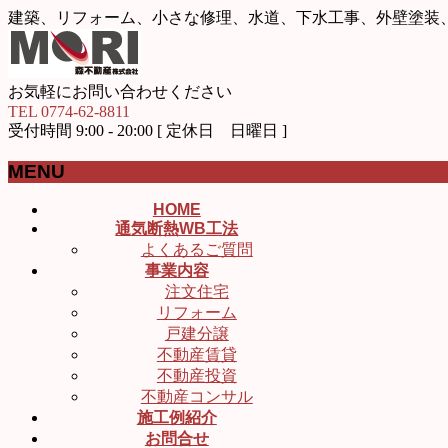
建築、リフォーム、小さな修理、水道、下水工事、外壁塗装
お気軽にお問い合わせください
TEL 0774-62-8811
受付時間 9:00 - 20:00 [ 定休日 日曜日 ]
MENU
メ
HOME
通気断熱WB工法
ニ
よくあるご質問
ュ
事業内容
ー
注文住宅
を
リフォーム
飛
戸建分譲
ば
不動産賃貸
す
不動産投資
不動産コンサル
施工例紹介
お問合せ